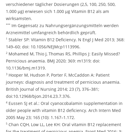
verschiedener täglicher Dosierungen (2,5, 100, 250, 500,
1.000 μg) erwiesen sich 1.000 μg Vitamin B12 als am
wirksamsten.
Im Gegensatz zu Nahrungsergänzungsmitteln werden
***
Arzneimittel umfangreich behördlich geprüft.
Stabler SP: Vitamin B12 Deficiency. N Engl J Med 2013; 368:
1
149–60; doi: 10.1056/NEJMcp1113996.
Mohamed M, Thio J, Thomas RS, Phillips J: Easily Missed?
2
Pernicious anaemia. BMJ 2020; 369: m1319; doi:
10.1136/bmj.m1319.
Hooper M, Hudson P, Porter F, McCaddon A: Patient
3
journeys: diagnosis and treatment of pernicious anaemia.
British Journal of Nursing 2014; 23 (7), 376–381;
doi:10.12968/bjon.2014.23.7.376.
Eussen SJ et al.: Oral cyanocobalamin supplementation in
4
older people with vitamin B12 deficiency. Arch Intern Med
2005 May 23; 165 (10): 1.167–1.172.
Chan CQH, Low LL, Lee KH: Oral vitamin B12 replacement
5
for the treatment of pernicious anemia. Front Med 2016; 3: