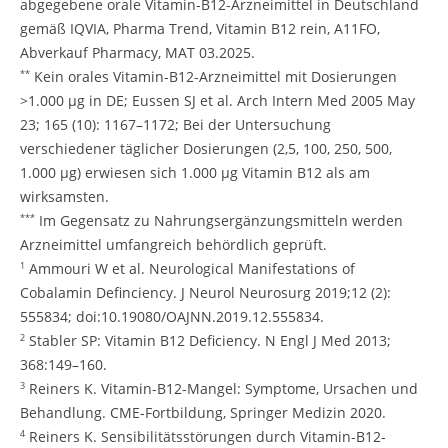
abgegebene orale Vitamin-B12-Arzneimittel in Deutschland
gemäß IQVIA, Pharma Trend, Vitamin B12 rein, A11FO,
Abverkauf Pharmacy, MAT 03.2025.
Kein orales Vitamin-B12-Arzneimittel mit Dosierungen
**
>1.000 μg in DE; Eussen SJ et al. Arch Intern Med 2005 May
23; 165 (10): 1167–1172; Bei der Untersuchung
verschiedener täglicher Dosierungen (2,5, 100, 250, 500,
1.000 μg) erwiesen sich 1.000 μg Vitamin B12 als am
wirksamsten.
Im Gegensatz zu Nahrungsergänzungsmitteln werden
***
Arzneimittel umfangreich behördlich geprüft.
Ammouri W et al. Neurological Manifestations of
1
Cobalamin Definciency. J Neurol Neurosurg 2019;12 (2):
555834; doi:10.19080/OAJNN.2019.12.555834.
Stabler SP: Vitamin B12 Deficiency. N Engl J Med 2013;
2
368:149–160.
Reiners K. Vitamin-B12-Mangel: Symptome, Ursachen und
3
Behandlung. CME-Fortbildung, Springer Medizin 2020.
Reiners K. Sensibilitätsstörungen durch Vitamin-B12-
4