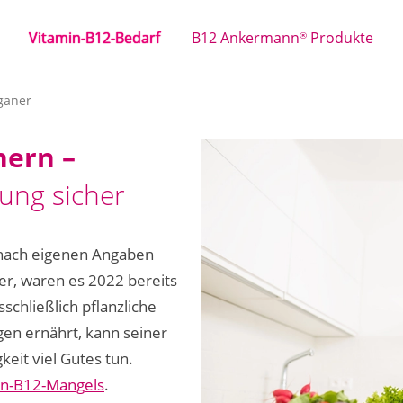
Vitamin-B12-Bedarf
B12 Ankermann
Produkte
®
ganer
nern –
gung sicher
 nach eigenen Angaben
er, waren es 2022 bereits
schließlich pflanzliche
gen ernährt, kann seiner
eit viel Gutes tun.
in-B12-Mangels
.