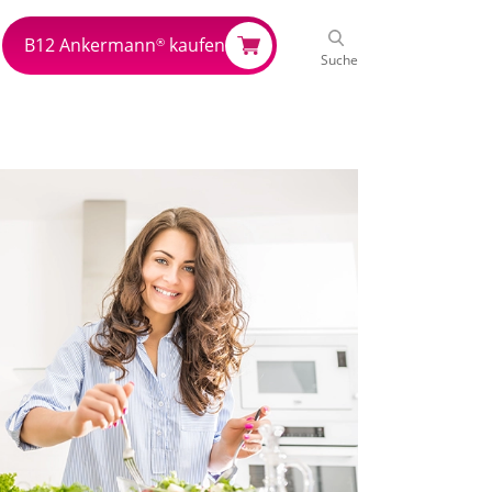
B12 Ankermann
kaufen
®
Suche