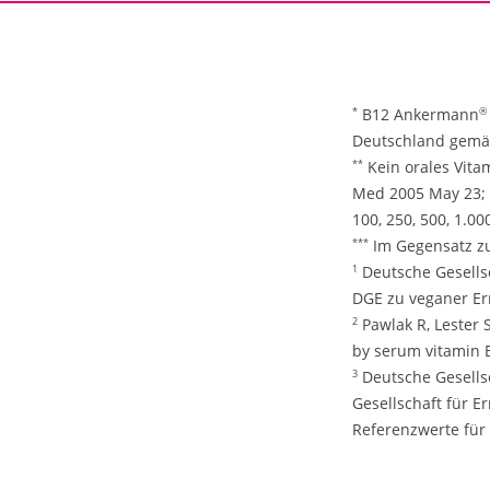
B12 Ankermann
*
®
Deutschland gemäß
Kein orales Vitam
**
Med 2005 May 23; 1
100, 250, 500, 1.0
Im Gegensatz zu
***
Deutsche Gesellsc
1
DGE zu veganer Er
Pawlak R, Lester 
2
by serum vitamin B
Deutsche Gesellsc
3
Gesellschaft für E
Referenzwerte für d