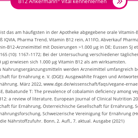
B12 Ankermann
Vital kennenlernen
ist das am häufigsten in der Apotheke abgegebene orale Vitamin-B
 IQVIA, Pharma Trend, Vitamin B12 rein, A11FO, Abverkauf Pharma
in-B12-Arzneimittel mit Dosierungen >1.000 μg in DE; Eussen SJ et 
65 (10): 1167–1172; Bei der Untersuchung verschiedener täglicher
00 μg) erwiesen sich 1.000 μg Vitamin B12 als am wirksamsten.
 Nahrungsergänzungsmitteln werden Arzneimittel umfangreich be
haft für Ernährung e. V. (DGE): Ausgewählte Fragen und Antworten
nährung. März 2022, www.dge.de/wissenschaft/faqs/vegane-erna
SE, Babatunde T: The prevalence of cobalamin deficiency among ve
12: a review of literature. European Journal of Clinical Nutrition 2
haft für Ernährung, Österreichische Gesellschaft für Ernährung, 
rnährungsforschung, Schweizerische Vereinigung für Ernährung (Hr
ie Nährstoffzufuhr. Bonn, 2. Aufl., 7. aktual. Ausgabe (2021)