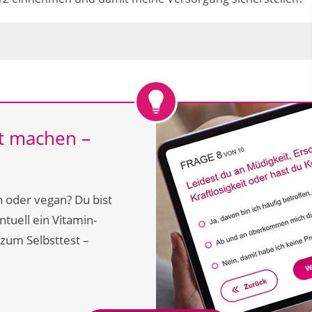
st machen –
 oder vegan? Du bist
tuell ein Vitamin-
 zum Selbsttest –