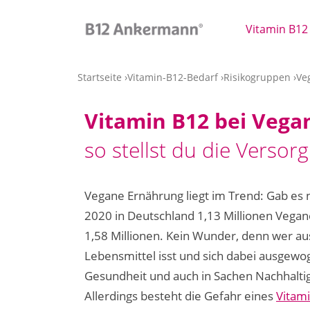
Skip
to
Vitamin B12
main
content
Startseite
Vitamin-B12-Bedarf
Risikogruppen
Ve
Vitamin B12 bei Vega
so stellst du die Versor
Vegane Ernährung liegt im Trend: Gab es
2020 in Deutschland 1,13 Millionen Vegan
1,58 Millionen. Kein Wunder, denn wer aus
Lebensmittel isst und sich dabei ausgewo
Gesundheit und auch in Sachen Nachhaltigk
Allerdings besteht die Gefahr eines
Vitam