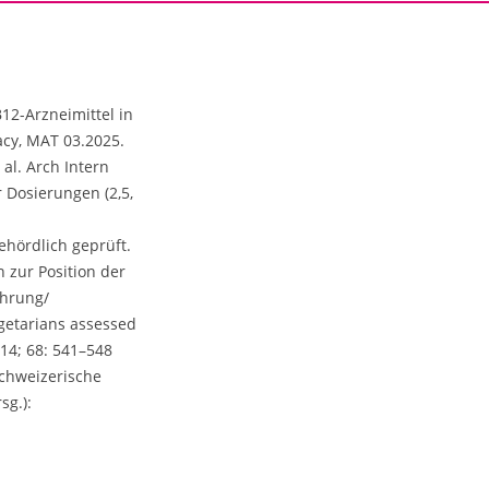
12-Arzneimittel in
cy, MAT 03.2025.
al. Arch Intern
 Dosierungen (2,5,
hördlich geprüft.
 zur Position der
ehrung/
getarians assessed
014; 68: 541–548
Schweizerische
sg.):