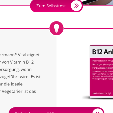
Zum Selbsttest
kermann
Vital eignet
®
r von Vitamin B12
versorgung, wenn
ugeführt wird. Es ist
r die ideale
Vegetarier ist das
®