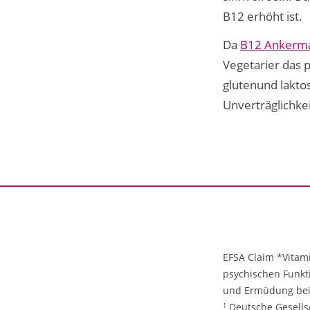
B12 erhöht ist.
Da
B12 Ankerma
Vegetarier das 
glutenund lakto
Unverträglichke
EFSA Claim *Vitam
psychischen Funkt
und Ermüdung bei
Deutsche Gesellsc
1