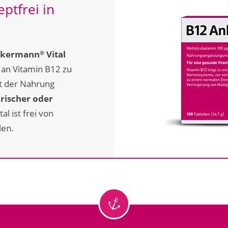
eptfrei in
nkermann
Vital
®
 an Vitamin B12 zu
t der Nahrung
arischer oder
tal ist frei von
len.