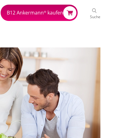
B12 Ankermann
kaufen
®
Suche