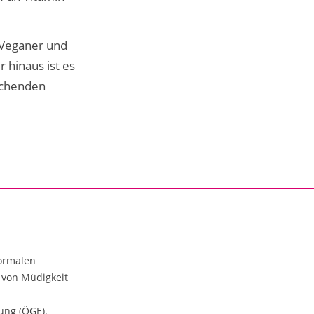
r Veganer und
 hinaus ist es
rechenden
normalen
 von Müdigkeit
ung (ÖGE),