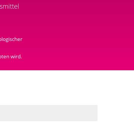
mittel
ologischer
oten wird.