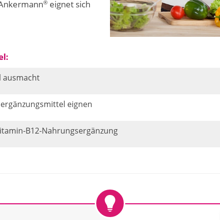
2 Ankermann
eignet sich
®
l:
l ausmacht
sergänzungsmittel eignen
e Vitamin-B12-Nahrungsergänzung