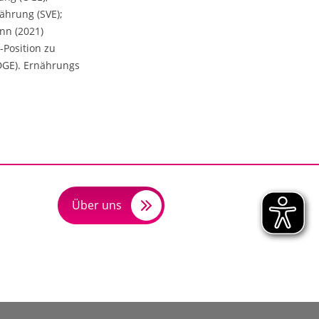
ährung (SVE);
onn (2021)
-Position zu
DGE). Ernährungs
Über uns